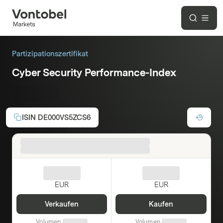
Partizipationszertifikat
Cyber Security Performance-Index
Open-End
ISIN
DE000VS5ZCS6
EUR
EUR
Verkaufen
Kaufen
Volumen
Volumen