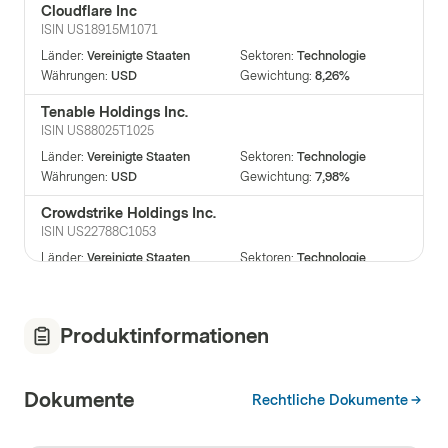
Cloudflare Inc
ISIN
US18915M1071
Länder
:
Vereinigte Staaten
Sektoren
:
Technologie
Währungen
:
USD
Gewichtung
:
8,26%
Tenable Holdings Inc.
ISIN
US88025T1025
Länder
:
Vereinigte Staaten
Sektoren
:
Technologie
Währungen
:
USD
Gewichtung
:
7,98%
Crowdstrike Holdings Inc.
ISIN
US22788C1053
Länder
:
Vereinigte Staaten
Sektoren
:
Technologie
Währungen
:
USD
Gewichtung
:
7,70%
Fortinet Inc.
Produktinformationen
ISIN
US34959E1091
Länder
:
Vereinigte Staaten
Sektoren
:
Technologie
Währungen
:
USD
Gewichtung
:
7,04%
Dokumente
Rechtliche Dokumente
Netskope Inc Namen
ISIN
US64119N6085