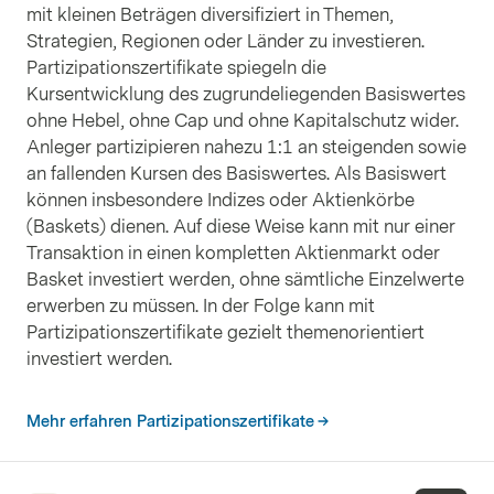
mit kleinen Beträgen diversifiziert in Themen,
Zscaler Inc.
Strategien, Regionen oder Länder zu investieren.
ISIN
US98980G1022
Partizipationszertifikate spiegeln die
Länder
:
Vereinigte Staaten
Sektoren
:
Technologie
Kursentwicklung des zugrundeliegenden Basiswertes
Währungen
:
USD
Gewichtung
:
5,34%
ohne Hebel, ohne Cap und ohne Kapitalschutz wider.
Akamai Technologies Inc
Anleger partizipieren nahezu 1:1 an steigenden sowie
ISIN
US00971T1016
an fallenden Kursen des Basiswertes. Als Basiswert
Länder
:
Vereinigte Staaten
Sektoren
:
Technologie
können insbesondere Indizes oder Aktienkörbe
Währungen
:
USD
Gewichtung
:
4,46%
(Baskets) dienen. Auf diese Weise kann mit nur einer
Transaktion in einen kompletten Aktienmarkt oder
Subtotal Aktie:
100,00%
Basket investiert werden, ohne sämtliche Einzelwerte
erwerben zu müssen. In der Folge kann mit
Total :
100,00%
Partizipationszertifikate gezielt themenorientiert
investiert werden.
Mehr erfahren Partizipationszertifikate