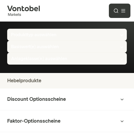
Produkte
Übersicht
Produkttyp auswählen
Basiswert(e) auswählen
Anlageklasse(n) auswählen
Hebelprodukte
Discount Optionsscheine
Faktor-Optionsscheine