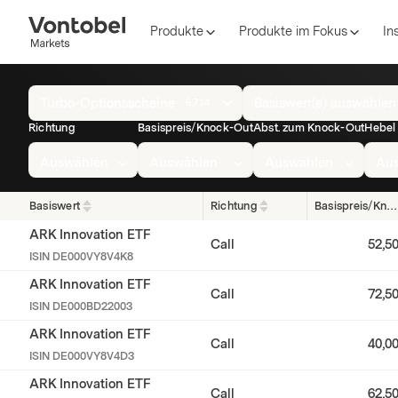
Produkte
Produkte im Fokus
In
Overview
Turbo-Optionsscheine
Basiswert(e) auswählen
6.714
of
Richtung
Basispreis/Knock-Out
Abst. zum Knock-Out
Hebel
all
Turbo-
Auswählen
Auswählen
Auswählen
Au
Optionsscheine
Basiswert
Richtung
Basispreis/Knock-Out
ARK Innovation ETF
Call
52,5
ISIN
DE000VY8V4K8
ARK Innovation ETF
Call
72,5
ISIN
DE000BD22003
ARK Innovation ETF
Call
40,0
ISIN
DE000VY8V4D3
ARK Innovation ETF
Call
62,5