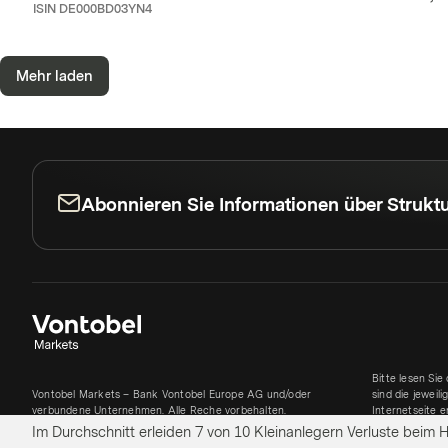
ISIN
DE000BD03YN4
Mehr laden
Abonnieren Sie Informationen über Struktu
Bitte lesen Sie
Vontobel Markets – Bank Vontobel Europe AG und/oder
sind die jewei
verbundene Unternehmen. Alle Reche vorbehalten.
Internetseite e
Im Durchschnitt erleiden 7 von 10 Kleinanlegern Verluste beim Ha