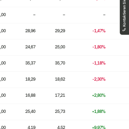
Kontaktieren Sie uns
markets.deutschland@vontobel.com
00 800 93 00 93 00
,00
–
–
–
Sie erreichen uns telefonisch montags bis
freitags, 08:00 - 18:00 Uhr
,00
28,96
29,29
-1,47%
,00
24,67
25,00
-1,80%
,00
35,37
35,70
-1,18%
,00
18,29
18,62
-2,30%
,00
16,88
17,21
+2,80%
,00
25,40
25,73
+1,88%
,00
4,19
4,52
+9,97%