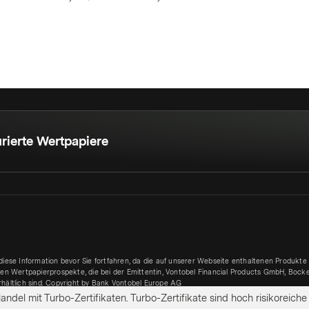
rierte Wertpapiere
 diese Information bevor Sie fortfahren, da die auf unserer Webseite enthaltenen Produkte
ligen Wertpapierprospekte, die bei der Emittentin, Vontobel Financial Products GmbH, Boc
rhältlich sind. Copyright by Bank Vontobel Europe AG
ndel mit Turbo-Zertifikaten. Turbo-Zertifikate sind hoch risikoreiche