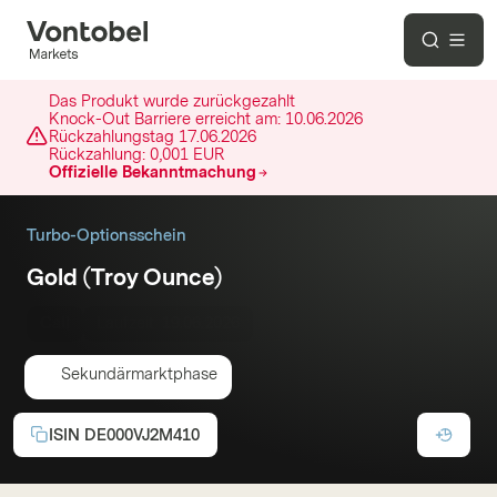
Das Produkt wurde zurückgezahlt
Knock-Out Barriere erreicht am:
10.06.2026
Rückzahlungstag
17.06.2026
Rückzahlung:
0,001 EUR
Offizielle Bekanntmachung
Turbo-Optionsschein
Gold (Troy Ounce)
Call
Laufzeit:
19.06.2026
Sekundärmarktphase
ISIN
DE000VJ2M410