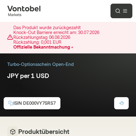
Das Produkt wurde zurückgezahlt
Knock-Out Barriere erreicht am:
30.07.2026
Rückzahlungstag
06.08.2026
Rückzahlung:
0,001 EUR
Offizielle Bekanntmachung
Turbo-Optionsschein Open-End
JPY per 1 USD
Call
ISIN
DE000VY7SRS7
Produktübersicht