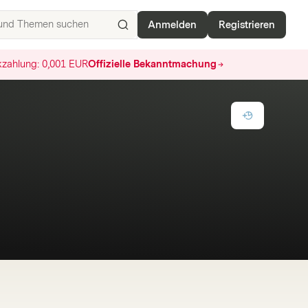
Anmelden
Registrieren
ISIN,
Basiswerte,
zahlung:
0,001 EUR
Offizielle Bekanntmachung
Produkte
und
Themen
suchen