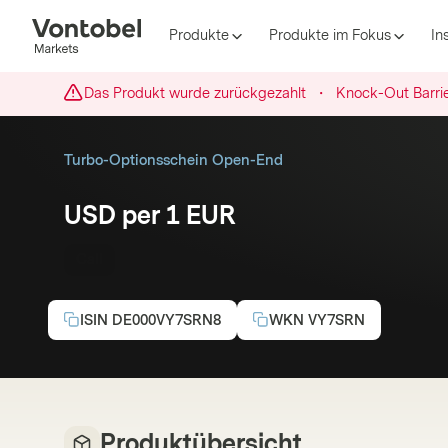
Produkte
Produkte im Fokus
In
Das Produkt wurde zurückgezahlt
・
Knock-Out Barrie
Turbo-Optionsschein Open-End
USD per 1 EUR
Call
ISIN
DE000VY7SRN8
WKN
VY7SRN
Produktübersicht