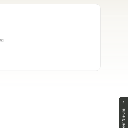
ag
Haben Sie Fragen?
Kontaktieren Sie uns
Unser Team hilft Ihnen gerne weiter.
markets.deutschland@vontobel.com
00 800 93 00 93 00