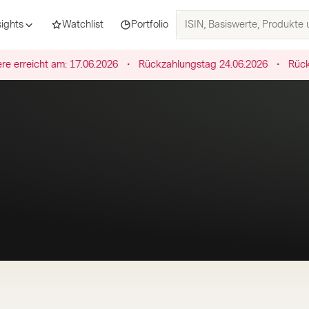
ISIN,
sights
Watchlist
Portfolio
Basiswerte,
Produkte
re erreicht am:
17.06.2026
・
Rückzahlungstag
24.06.2026
・
Rück
und
Themen
suchen