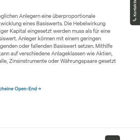
Sie erreichen uns telefonisch montags bis
freitags, 08:00 - 18:00 Uhr
glichen Anlegern eine überproportionale
twicklung eines Basiswerts. Die Hebelwirkung
ger Kapital eingesetzt werden muss als für eine
siswert. Anleger können mit einem geringen
igenden oder fallenden Basiswert setzen. Mithilfe
ann auf verschiedene Anlageklassen wie Aktien,
talle, Zinsinstrumente oder Währungspaare gesetzt
scheine Open-End