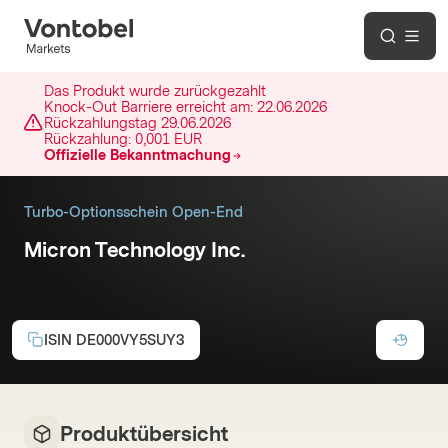
Das Produkt wurde zurückgezahlt
Knock-Out Barriere erreicht am:
22.06.2026
Rückzahlungstag
29.06.2026
Rückzahlung:
0,001 EUR
Offizielle Bekanntmachung
Turbo-Optionsschein Open-End
Micron Technology Inc.
Put
ISIN
DE000VY5SUY3
Produktübersicht