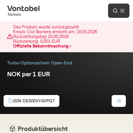
Das Produkt wurde zurückgezahlt
Knock-Out Barriere erreicht am:
18.05.2026
Rückzahlungstag
25.05.2026
Rückzahlung:
0,001 EUR
Offizielle Bekanntmachung
Turbo-Optionsschein Open-End
NOK per 1 EUR
Call
ISIN
DE000VY4VPG7
Produktübersicht