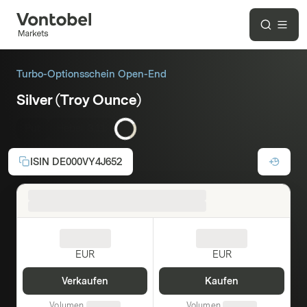
Turbo-Optionsschein Open-End
Silver (Troy Ounce)
Put
Hebel:
3,11
ISIN
DE000VY4J652
EUR
EUR
Verkaufen
Kaufen
Volumen
Volumen