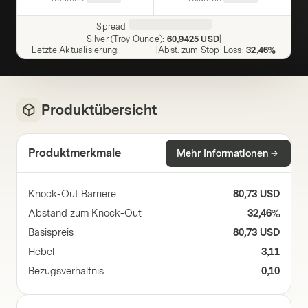
Spread
Silver (Troy Ounce)
:
60,9425 USD
|
Letzte Aktualisierung
:
|
Abst. zum Stop-Loss
:
32,46%
Produktübersicht
Produktmerkmale
Mehr Informationen
Knock-Out Barriere
80,73 USD
Abstand zum Knock-Out
32,46%
Basispreis
80,73 USD
Hebel
3,11
Bezugsverhältnis
0,10