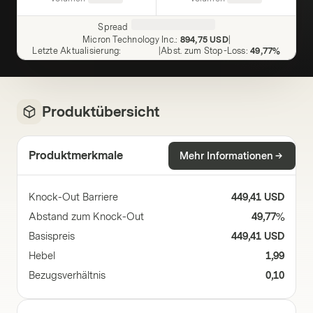
Spread
Micron Technology Inc.
:
894,75 USD
|
Letzte Aktualisierung
:
|
Abst. zum Stop-Loss
:
49,77%
Produktübersicht
Produktmerkmale
Mehr Informationen
Knock-Out Barriere
449,41 USD
Abstand zum Knock-Out
49,77%
Basispreis
449,41 USD
Hebel
1,99
Bezugsverhältnis
0,10