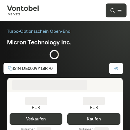
Turbo-Optionsschein Open-End
Micron Technology Inc.
Call
Hebel:
1,99
ISIN
DE000VY19R70
EUR
EUR
Verkaufen
Kaufen
Volumen
Volumen