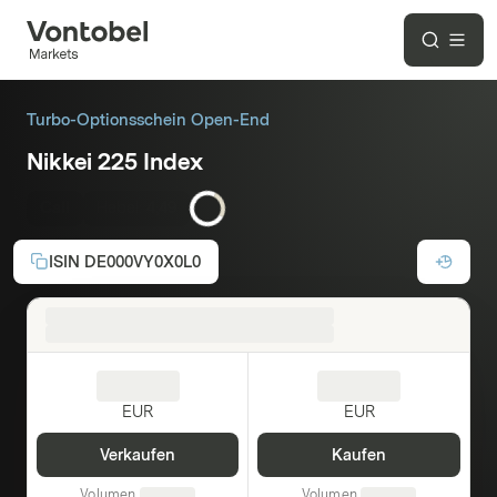
Turbo-Optionsschein Open-End
Nikkei 225 Index
Call
Hebel:
4,49
ISIN
DE000VY0X0L0
EUR
EUR
Verkaufen
Kaufen
Volumen
Volumen