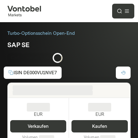
Turbo-Optionsschein Open-End
SAP SE
Call
Hebel:
2,96
ISIN
DE000VU1NVE7
EUR
EUR
Verkaufen
Kaufen
Volumen
Volumen