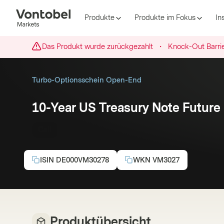
Produkte
Produkte im Fokus
In
Das Produkt wurde zurückgezahlt
・
Knock-Out Barrie
Turbo-Optionsschein Open-End
10-Year US Treasury Note Future
Call
ISIN
DE000VM30278
WKN
VM3027
Produktübersicht