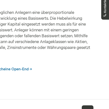
Sie erreichen uns telefonisch montags bis
freitags, 08:00 - 18:00 Uhr
glichen Anlegern eine überproportionale
twicklung eines Basiswerts. Die Hebelwirkung
ger Kapital eingesetzt werden muss als für eine
siswert. Anleger können mit einem geringen
igenden oder fallenden Basiswert setzen. Mithilfe
ann auf verschiedene Anlageklassen wie Aktien,
talle, Zinsinstrumente oder Währungspaare gesetzt
scheine Open-End