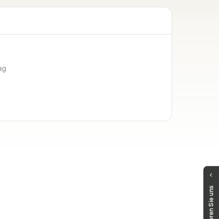
ag
Haben Sie Fragen?
Kontaktieren Sie uns
Unser Team hilft Ihnen gerne weiter.
markets.deutschland@vontobel.com
00 800 93 00 93 00