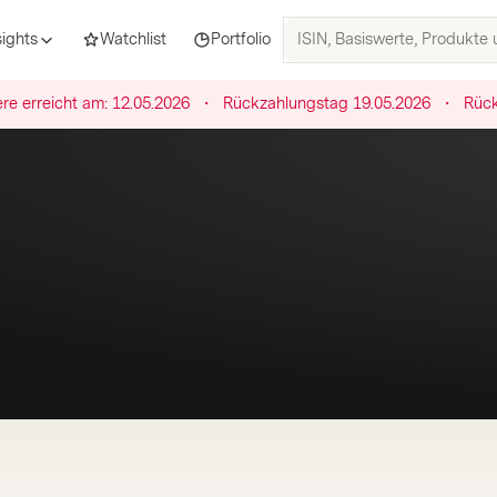
ISIN,
sights
Watchlist
Portfolio
Basiswerte,
Produkte
re erreicht am:
12.05.2026
・
Rückzahlungstag
19.05.2026
・
Rück
und
Themen
suchen