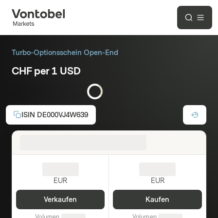
Turbo-Optionsschein Open-End
CHF per 1 USD
Call
Hebel:
18,44
ISIN
DE000VJ4W639
EUR
EUR
Verkaufen
Kaufen
Volumen
Volumen