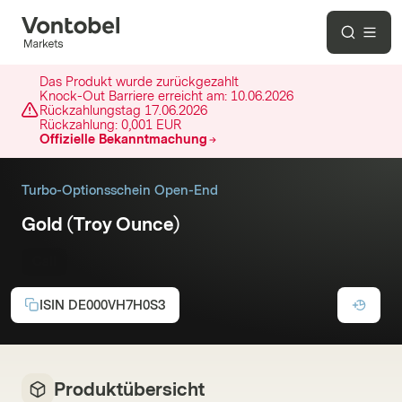
Das Produkt wurde zurückgezahlt
Knock-Out Barriere erreicht am:
10.06.2026
Rückzahlungstag
17.06.2026
Rückzahlung:
0,001 EUR
Offizielle Bekanntmachung
Turbo-Optionsschein Open-End
Gold (Troy Ounce)
Call
ISIN
DE000VH7H0S3
Produktübersicht