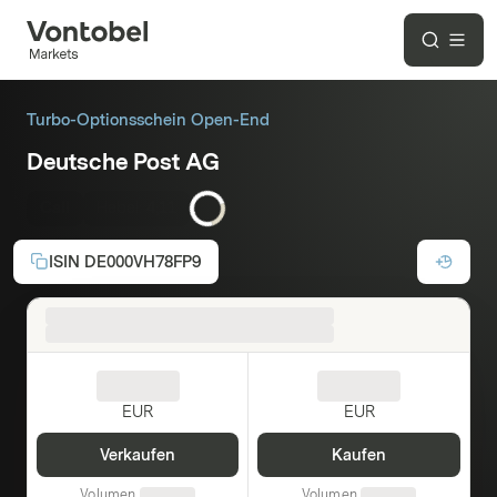
Turbo-Optionsschein Open-End
Deutsche Post AG
Call
Hebel:
4,11
ISIN
DE000VH78FP9
EUR
EUR
Verkaufen
Kaufen
Volumen
Volumen