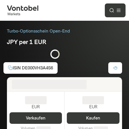
Turbo-Optionsschein Open-End
JPY per 1 EUR
Put
Hebel:
13,85
ISIN
DE000VH3A4S6
EUR
EUR
Verkaufen
Kaufen
Volumen
Volumen