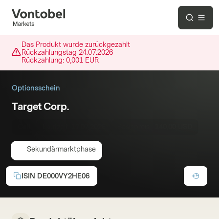
Das Produkt wurde zurückgezahlt
Rückzahlungstag
24.07.2026
Rückzahlung:
0,001 EUR
Optionsschein
Target Corp.
Call
Laufzeit:
17.07.2026
Basispreis :
140,00 USD
Sekundärmarktphase
ISIN
DE000VY2HE06