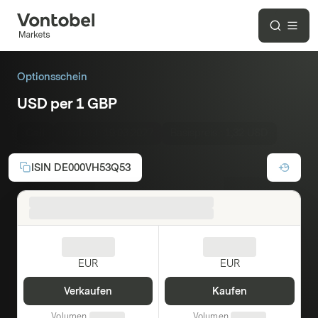
Optionsschein
USD per 1 GBP
Call
Laufzeit:
19.03.2027
Basispreis :
1,32 USD
ISIN
DE000VH53Q53
EUR
EUR
Verkaufen
Kaufen
Volumen
Volumen