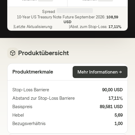
Spread
10-Year US Treasury Note Future September 2026
:
108,59
USD
|
Letzte Aktualisierung
:
|
Abst. zum Stop-Loss
:
17,11%
Produktübersicht
Produktmerkmale
Mehr Informationen
Stop-Loss Barriere
90,00 USD
Abstand zur Stop-Loss Barriere
17,11%
Basispreis
89,581 USD
Hebel
5,69
Bezugsverhältnis
1,00