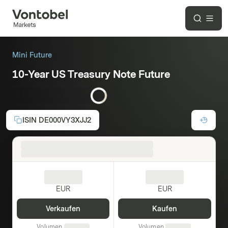
Mini Future
10-Year US Treasury Note Future
Long
Hebel:
5,69
ISIN
DE000VY3XJJ2
EUR
EUR
Verkaufen
Kaufen
Volumen
Volumen