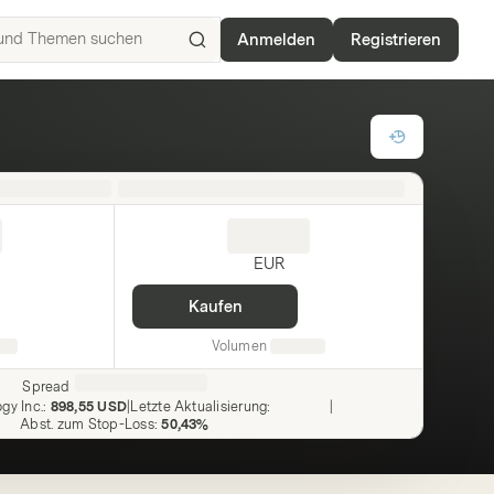
Anmelden
Registrieren
ISIN,
Basiswerte,
Produkte
und
Themen
suchen
EUR
Kaufen
Volumen
Spread
gy Inc.
:
898,55 USD
|
Letzte Aktualisierung
:
|
Abst. zum Stop-Loss
:
50,43%