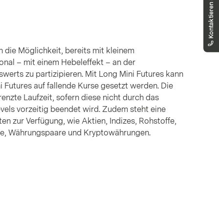
Kontaktieren Sie uns
markets.deutschland@vontobel.com
00 800 93 00 93 00
Sie erreichen uns telefonisch montags bis
freitags, 08:00 - 18:00 Uhr
n die Möglichkeit, bereits mit kleinem
onal – mit einem Hebeleffekt – an der
werts zu partizipieren. Mit Long Mini Futures kann
i Futures auf fallende Kurse gesetzt werden. Die
nzte Laufzeit, sofern diese nicht durch das
vels vorzeitig beendet wird. Zudem steht eine
en zur Verfügung, wie Aktien, Indizes, Rohstoffe,
nte, Währungspaare und Kryptowährungen.