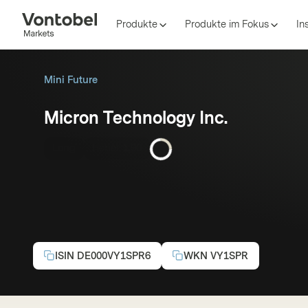
Produkte
Produkte im Fokus
In
Mini Future
Micron Technology Inc.
Long
Hebel:
1,90
ISIN
DE000VY1SPR6
WKN
VY1SPR