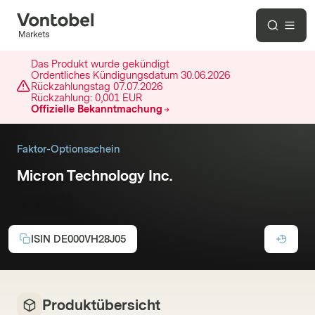
Das Produkt wurde gekündigt
Ordentliches Kündigungsdatum
30.06.2026
Rückzahlungstag
07.07.2026
Rückzahlung:
0,001 EUR
Offizielle Bekanntmachung
Faktor-Optionsschein
Micron Technology Inc.
5x Short
ISIN
DE000VH28J05
Produktübersicht