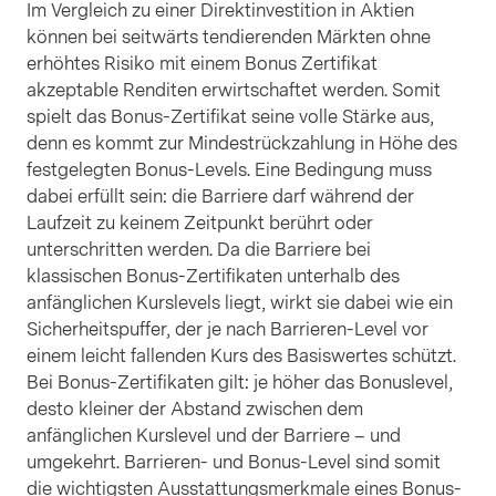
Im Vergleich zu einer Direktinvestition in Aktien
können bei seitwärts tendierenden Märkten ohne
erhöhtes Risiko mit einem Bonus Zertifikat
akzeptable Renditen erwirtschaftet werden. Somit
spielt das Bonus-Zertifikat seine volle Stärke aus,
denn es kommt zur Mindestrückzahlung in Höhe des
festgelegten Bonus-Levels. Eine Bedingung muss
dabei erfüllt sein: die Barriere darf während der
Laufzeit zu keinem Zeitpunkt berührt oder
unterschritten werden. Da die Barriere bei
klassischen Bonus-Zertifikaten unterhalb des
anfänglichen Kurslevels liegt, wirkt sie dabei wie ein
Sicherheitspuffer, der je nach Barrieren-Level vor
einem leicht fallenden Kurs des Basiswertes schützt.
Bei Bonus-Zertifikaten gilt: je höher das Bonuslevel,
desto kleiner der Abstand zwischen dem
anfänglichen Kurslevel und der Barriere – und
umgekehrt. Barrieren- und Bonus-Level sind somit
die wichtigsten Ausstattungsmerkmale eines Bonus-