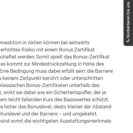
Haben Sie Fragen?
Kontaktieren Sie uns
Unser Team hilft Ihnen gerne weiter.
markets.deutschland@vontobel.com
00 800 93 00 93 00
Sie erreichen uns telefonisch montags bis
freitags, 08:00 - 18:00 Uhr
investition in Aktien können bei seitwärts
erhöhtes Risiko mit einem Bonus Zertifikat
chaftet werden. Somit spielt das Bonus-Zertifikat
nn es kommt zur Mindestrückzahlung in Höhe des
Eine Bedingung muss dabei erfüllt sein: die Barriere
u keinem Zeitpunkt berührt oder unterschritten
 klassischen Bonus-Zertifikaten unterhalb des
, wirkt sie dabei wie ein Sicherheitspuffer, der je
nem leicht fallenden Kurs des Basiswertes schützt.
 je höher das Bonuslevel, desto kleiner der Abstand
Kurslevel und der Barriere – und umgekehrt.
 sind somit die wichtigsten Ausstattungsmerkmale