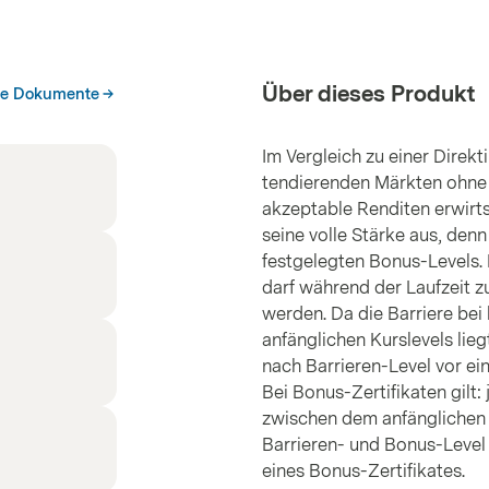
Über dieses Produkt
he Dokumente
Im Vergleich zu einer Direkt
tendierenden Märkten ohne 
akzeptable Renditen erwirts
seine volle Stärke aus, de
festgelegten Bonus-Levels. 
darf während der Laufzeit z
werden. Da die Barriere bei
anfänglichen Kurslevels liegt
nach Barrieren-Level vor ei
Bei Bonus-Zertifikaten gilt:
zwischen dem anfänglichen 
Barrieren- und Bonus-Level
eines Bonus-Zertifikates.