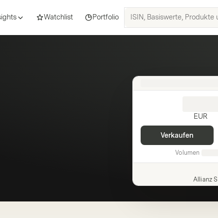
ISIN,
sights
Watchlist
Portfolio
Basiswerte,
Produkte
und
Themen
suchen
EUR
Verkaufen
Volumen
Allianz 