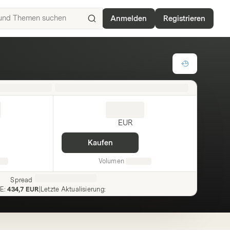
Anmelden
Registrieren
ISIN,
Basiswerte,
Produkte
und
Themen
suchen
EUR
Kaufen
Volumen
Spread
SE
:
434,7 EUR
|
Letzte Aktualisierung
: