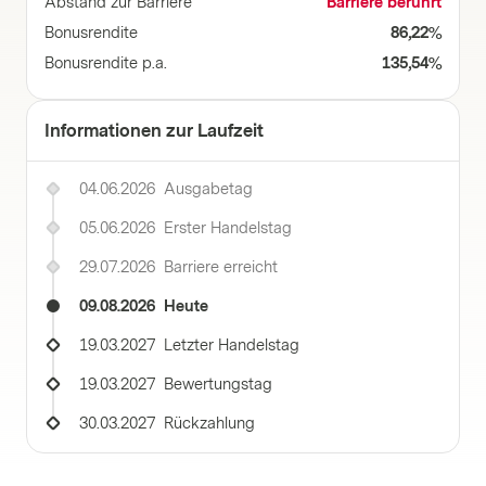
Abstand zur Barriere
Barriere berührt
Bonusrendite
86,22%
Bonusrendite p.a.
135,54%
Informationen zur Laufzeit
04.06.2026
Ausgabetag
05.06.2026
Erster Handelstag
29.07.2026
Barriere erreicht
09.08.2026
Heute
19.03.2027
Letzter Handelstag
19.03.2027
Bewertungstag
30.03.2027
Rückzahlung