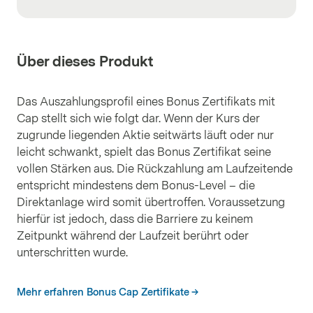
Über dieses Produkt
Das Auszahlungsprofil eines Bonus Zertifikats mit
Cap stellt sich wie folgt dar. Wenn der Kurs der
zugrunde liegenden Aktie seitwärts läuft oder nur
leicht schwankt, spielt das Bonus Zertifikat seine
vollen Stärken aus. Die Rückzahlung am Laufzeitende
entspricht mindestens dem Bonus-Level – die
Direktanlage wird somit übertroffen. Voraussetzung
hierfür ist jedoch, dass die Barriere zu keinem
Zeitpunkt während der Laufzeit berührt oder
unterschritten wurde.
Mehr erfahren Bonus Cap Zertifikate