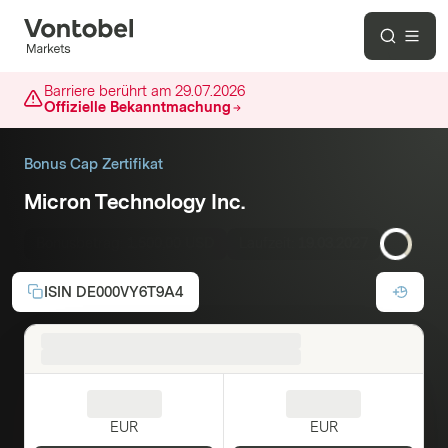
Barriere berührt am
29.07.2026
Offizielle Bekanntmachung
Bonus Cap Zertifikat
Micron Technology Inc.
Bonusbetrag:
1.500,00 USD
Laufzeit:
19.03.2027
ISIN
DE000VY6T9A4
EUR
EUR