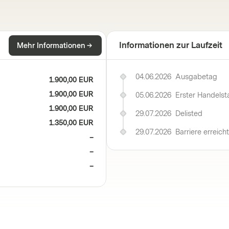
Informationen zur Laufzeit
Mehr Informationen
04.06.2026
Ausgabetag
1.900,00 EUR
1.900,00 EUR
05.06.2026
Erster Handelst
1.900,00 EUR
29.07.2026
Delisted
1.350,00 EUR
29.07.2026
Barriere erreicht
–
–
–