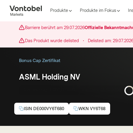
Produkte
Produkte im Fokus
In
Barriere berührt am
29.07.2026
Offizielle Bekanntmac
Das Produkt wurde delisted
・
Delisted am:
29.07.202
Bonus Cap Zertifikat
ASML Holding NV
Bonusbetrag:
1.900,00 EUR
Laufzeit:
18.12.2026
ISIN
DE000VY6T680
WKN
VY6T68