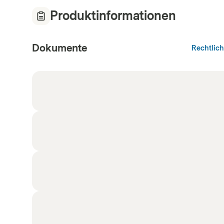
Produktinformationen
Dokumente
Rechtlic