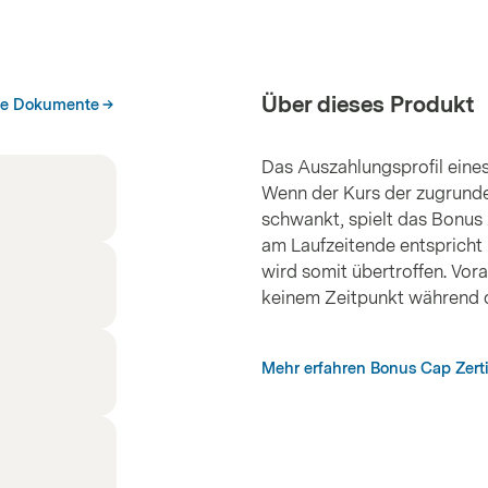
Über dieses Produkt
he Dokumente
Das Auszahlungsprofil eines 
Wenn der Kurs der zugrunde 
schwankt, spielt das Bonus 
am Laufzeitende entspricht
wird somit übertroffen. Vora
keinem Zeitpunkt während de
Mehr erfahren Bonus Cap Zerti