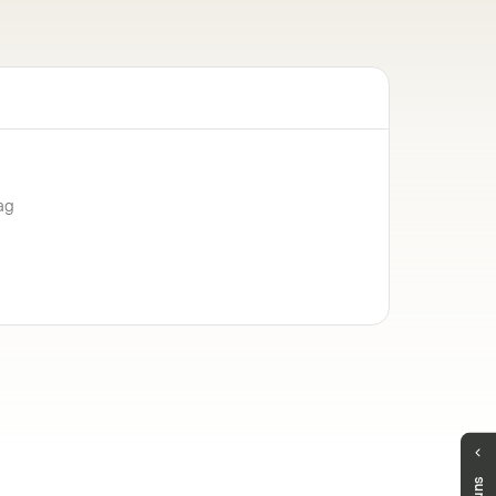
ag
Haben Sie Fragen?