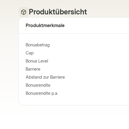
Produktübersicht
Produktmerkmale
Bonusbetrag
Cap
Bonus Level
Barriere
Abstand zur Barriere
Bonusrendite
Bonusrendite p.a.