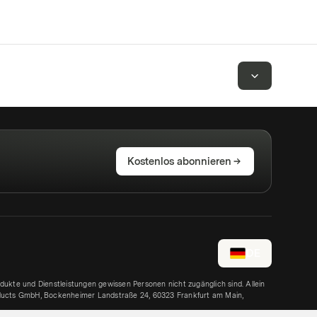
Kostenlos abonnieren
DE
odukte und Dienstleistungen gewissen Personen nicht zugänglich sind. Allein
Products GmbH, Bockenheimer Landstraße 24, 60323 Frankfurt am Main,