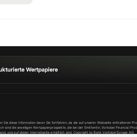
ukturierte Wertpapiere
sen Sie diese Information bevor Sie fortfahren, da die auf unserer Webseite enthaltenen Pr
ch sind die jeweiligen Wertpapierprospekte, die bei der Emittentin, Vontobel Financial 
and, und auf dieser Internetseite erhältlich sind. Copyright by Bank Vontobel Europe AG