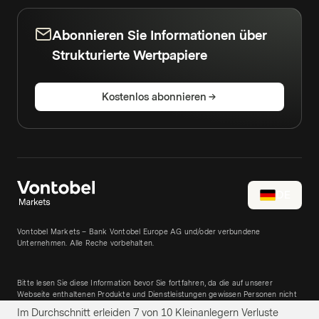
Abonnieren Sie Informationen über
Strukturierte Wertpapiere
Kostenlos abonnieren
DE
Vontobel Markets – Bank Vontobel Europe AG und/oder verbundene
Unternehmen. Alle Reche vorbehalten.
Bitte lesen Sie diese Information bevor Sie fortfahren, da die auf unserer
Webseite enthaltenen Produkte und Dienstleistungen gewissen Personen nicht
zugänglich sind. Allein maßgeblich sind die jeweiligen Wertpapierprospekte, die
Im Durchschnitt erleiden 7 von 10 Kleinanlegern Verluste
bei der Emittentin, Vontobel Financial Products GmbH, Bockenheimer