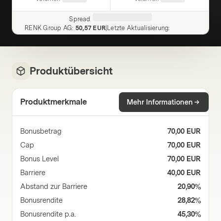
Spread
RENK Group AG
:
50,57 EUR
|
Letzte Aktualisierung
:
Produktübersicht
Produktmerkmale
Mehr Informationen
Bonusbetrag
70,00 EUR
Cap
70,00 EUR
Bonus Level
70,00 EUR
Barriere
40,00 EUR
Abstand zur Barriere
20,90%
Bonusrendite
28,82%
Bonusrendite p.a.
45,30%