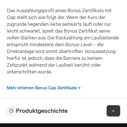
Das Auszahlungsprofil eines Bonus Zertifikats mit
Cap stellt sich wie folgt dar. Wenn der Kurs der
zugrunde liegenden Aktie seitwärts läuft oder nur
leicht schwankt, spielt das Bonus Zertifikat seine
vollen Stärken aus. Die Rückzahlung am Laufzeitende
entspricht mindestens dem Bonus-Level – die
Direktanlage wird somit übertroffen. Voraussetzung
hierfür ist jedoch, dass die Barriere zu keinem
Zeitpunkt während der Laufzeit berührt oder
unterschritten wurde.
Mehr erfahren Bonus Cap Zertifikate
Produktgeschichte