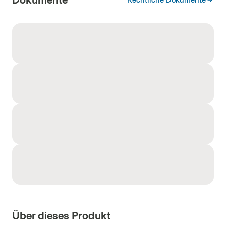
Dokumente
Rechtliche Dokumente
Über dieses Produkt