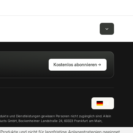
Kostenlos abonnieren
DE
odukte und Dienstleistungen gewissen Personen nicht zugänglich sind. Allein
Products GmbH, Bockenheimer Landstraße 24, 60323 Frankfurt am Main,
 Produkte und nicht für langfristige Anlagestrategien geeignet.