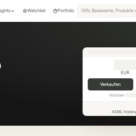
ISIN,
sights
Watchlist
Portfolio
Basiswerte,
Produkte
und
Themen
suchen
EUR
Verkaufen
Volumen
ASML Holdin