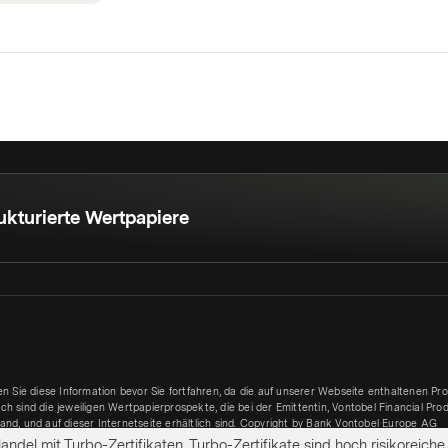
ukturierte Wertpapiere
sen Sie diese Information bevor Sie fortfahren, da die auf unserer Webseite enthaltenen Pr
ch sind die jeweiligen Wertpapierprospekte, die bei der Emittentin, Vontobel Financial 
and, und auf dieser Internetseite erhältlich sind. Copyright by Bank Vontobel Europe AG
ndel mit Turbo-Zertifikaten. Turbo-Zertifikate sind hoch risikoreiche