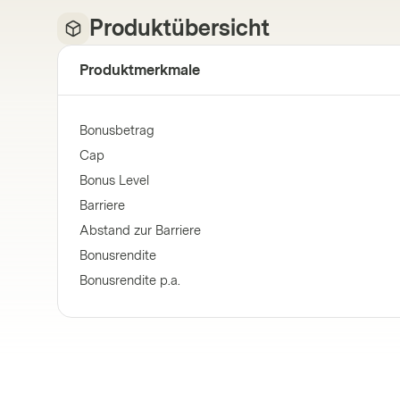
Produktübersicht
Produktmerkmale
Bonusbetrag
Cap
Bonus Level
Barriere
Abstand zur Barriere
Bonusrendite
Bonusrendite p.a.