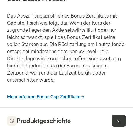
Das Auszahlungsprofil eines Bonus Zertifikats mit
Cap stellt sich wie folgt dar. Wenn der Kurs der
zugrunde liegenden Aktie seitwärts läuft oder nur
leicht schwankt, spielt das Bonus Zertifikat seine
vollen Stärken aus. Die Rückzahlung am Laufzeitende
entspricht mindestens dem Bonus-Level – die
Direktanlage wird somit übertroffen. Voraussetzung
hierfür ist jedoch, dass die Barriere zu keinem
Zeitpunkt während der Laufzeit berührt oder
unterschritten wurde.
Mehr erfahren Bonus Cap Zertifikate
Produktgeschichte