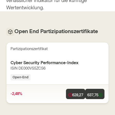
verlässlicher Indikator für die künftige
Wertentwicklung.
Open End Partizipationszertifikate
Partizipationszertifikat
Cyber Security Performance-Index
ISIN
DE000VS5ZCS6
Open-End
-2,48%
628,27
637,75