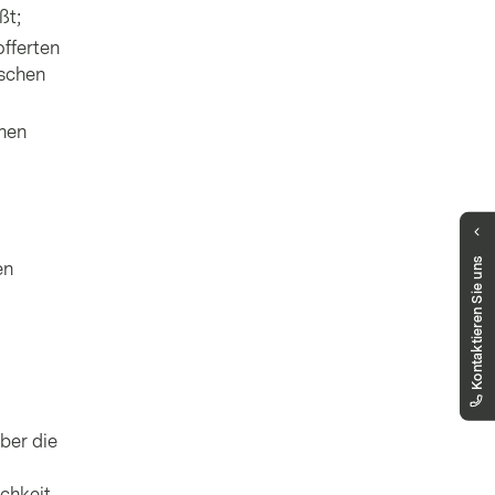
ßt;
offerten
ischen
chen
Haben Sie Fragen?
Kontaktieren Sie uns
en
Unser Team hilft Ihnen gerne weiter.
markets.deutschland@vontobel.com
00 800 93 00 93 00
Sie erreichen uns telefonisch montags bis
freitags, 08:00 - 18:00 Uhr
über die
chkeit.