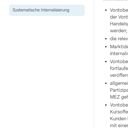
Vontobel
Systematische Internalisierung
der Vont
Handelsp
werden;
die rele
Markt­id
Internal
Vontobe
fortlauf
veröffen
allgeme
Partizip
MEZ geh
Vontobel
Kursoffe
Kunden 
mit eine