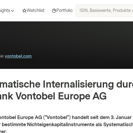
ISIN,
sights
Watchlist
Portfolio
Basiswerte,
Produkte
und
Themen
suchen
Sie
vontobel.com
matische Internalisierung du
ank Vontobel Europe AG
ontobel Europe AG ("Vontobel") handelt seit dem 3. Januar
für bestimmte Nicht­eigen­kapital­instrumente als Systematisc
rer: