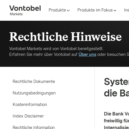
Produkte
Produkte im Fokus
In
Rechtliche Hinweise
Vontobel Markets wird von Vontobel bereitgestellt.
Erfahren Sie mehr über Vontobel auf
Über uns
oder besuchen 
Syste
Rechtliche Dokumente
die B
Nutzungsbedingungen
Kosteninformation
Die Bank V
Index Disclaimer
freiwillig 
Internalisie
Rechtliche Information