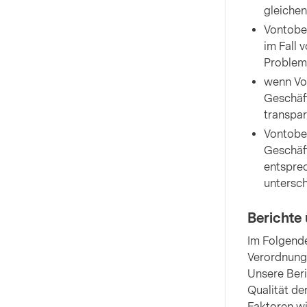
gleichen
Vontobel
im Fall 
Probleme
wenn Von
Geschäft
transpar
Vontobel
Geschäft
entsprec
untersc
Berichte 
Im Folgende
Verordnung
Unsere Beri
Qualität de
Faktoren wi