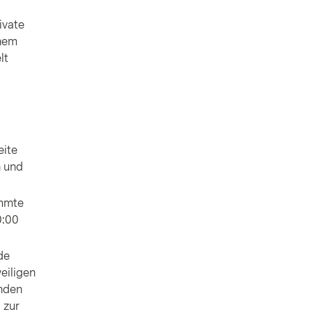
ivate
inem
lt
eite
n und
immte
0:00
de
eiligen
unden
 zur