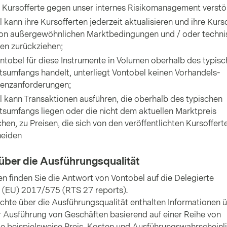
 Kursofferte gegen unser internes Risikomanagement verstö
 kann ihre Kursofferten jederzeit aktualisieren und ihre Kurs
von außer­gewöhn­lichen Markt­bedingungen und / oder techn
n zurück­ziehen;
tobel für diese Instrumente in Volumen oberhalb des typis
sumfangs handelt, unterliegt Vontobel keinen Vor­handels­
enz­anforder­ungen;
 kann Transaktionen ausführen, die oberhalb des typischen
sumfangs liegen oder die nicht dem aktuellen Marktpreis
hen, zu Preisen, die sich von den veröffent­lichten Kursoffert
heiden
über die Aus­füh­rung­squalität
n finden Sie die Antwort von Vontobel auf die Delegierte
 (EU) 2017/575 (RTS 27 reports).
chte über die Aus­führ­ungs­qualität enthalten Informationen 
r Ausführung von Geschäften basierend auf einer Reihe von
e beispielsweise Preis, Kosten und Aus­führ­ungs­wahrscheinli