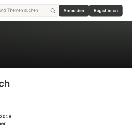
Anmelden
Registrieren
ISIN,
Basiswerte,
Produkte
und
Themen
suchen
rch
 2018
her