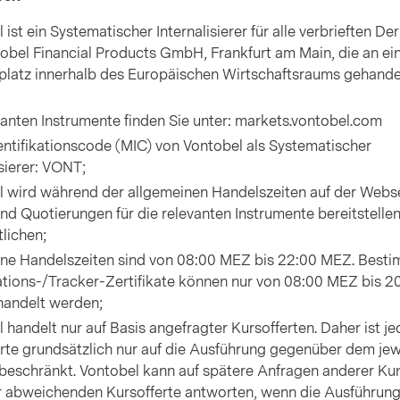
 ist ein Systematischer Internalisierer für alle verbrieften Der
obel Financial Products GmbH, Frankfurt am Main, die an e
latz innerhalb des Euro­päischen Wirtschafts­raums gehande
vanten Instrumente finden Sie unter:
markets.vontobel.com
entifikations­code (MIC) von Vontobel als Systematischer
isierer: VONT;
l wird während der allgemeinen Handelszeiten auf der Webs
end Quotierungen für die relevanten Instrumente bereitstelle
tlichen;
ine Handelszeiten sind von 08:00 MEZ bis 22:00 MEZ. Best
ations-/Tracker-Zertifikate können nur von 08:00 MEZ bis 2
andelt werden;
 handelt nur auf Basis angefragter Kursofferten. Daher ist je
rte grundsätzlich nur auf die Ausführung gegenüber dem jew
beschränkt. Vontobel kann auf spätere Anfragen anderer K
r abweichenden Kursofferte antworten, wenn die Ausführung