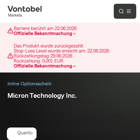
Barriere berührt am
22.06.2026
Offizielle Bekanntmachung
Das Produkt wurde zurückgezahlt
Stop-Loss Level wurde erreicht am:
22.06.2026
Rückzahlungstag
29.06.2026
Rückzahlung:
0,001 EUR
Offizielle Bekanntmachung
Inline Optionsschein
Micron Technology Inc.
Untere Barriere:
600,00 USD
Obere Barriere:
1.200,00 USD
Laufzeit:
21.08.2026
Quanto