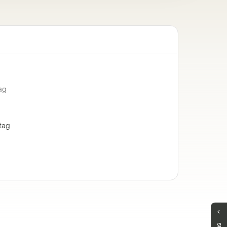
ag
tag
Haben Sie Fragen?