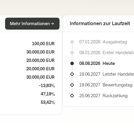
Informationen zur Laufzeit
Mehr Informationen
07.01.2026
Ausgabetag
100,00 EUR
30.000,00 EUR
08.01.2026
Erster Handelst
20.000,00 EUR
08.08.2026
Heute
20.000,00 EUR
18.06.2027
Letzter Handels
30.000,00 EUR
18.06.2027
Bewertungstag
-13,83%
47,19%
25.06.2027
Rückzahlung
53,42%