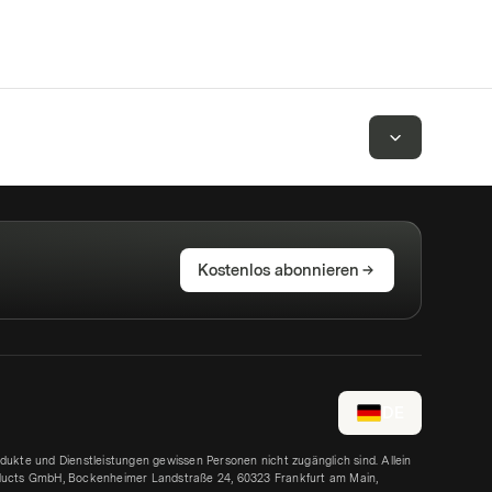
Kostenlos abonnieren
DE
odukte und Dienstleistungen gewissen Personen nicht zugänglich sind. Allein
Products GmbH, Bockenheimer Landstraße 24, 60323 Frankfurt am Main,