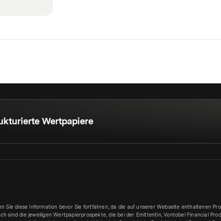
ukturierte Wertpapiere
sen Sie diese Information bevor Sie fortfahren, da die auf unserer Webseite enthaltenen Pr
ch sind die jeweiligen Wertpapierprospekte, die bei der Emittentin, Vontobel Financial 