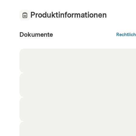
Produktinformationen
Dokumente
Rechtlic