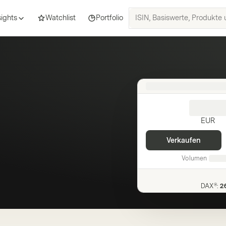
ISIN,
sights
Watchlist
Portfolio
Basiswerte,
Produkte
und
Themen
suchen
EUR
Verkaufen
Volumen
DAX®
:
2