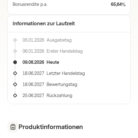
Bonusrendite p.a.
65,64%
Informationen zur Laufzeit
05.01.2026
Ausgabetag
06.01.2026
Erster Handelstag
09.08.2026
Heute
18.06.2027
Letzter Handelstag
18.06.2027
Bewertungstag
25.06.2027
Rückzahlung
Produktinformationen