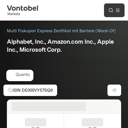
Multi Fixkupon Express Zertifikat mit Barriere (Worst-Of)
Alphabet, Inc., Amazon.com Inc., Apple
Inc., Microsoft Corp.
Bonus:
7,79 EUR
Autocallable
Laufzeit:
29.11.2028
Quanto
ISIN
DE000VY57SQ9