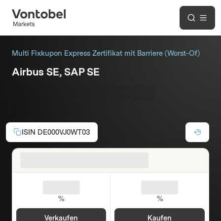
Multi Fixkupon Express Zertifikat mit Barriere (Worst-Of)
Airbus SE, SAP SE
Bonus:
5,00 EUR
Autocallable
EUR
Laufzeit:
09.06.2027
ISIN
DE000VJ0WT03
%
%
Verkaufen
Kaufen