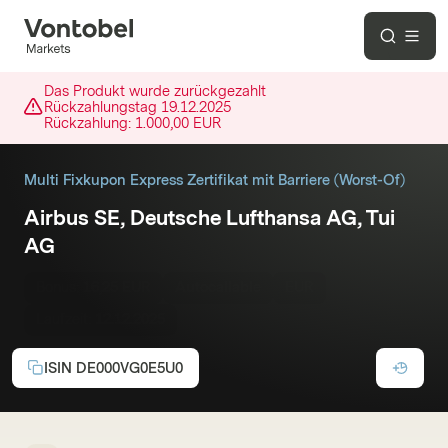
Das Produkt wurde zurückgezahlt
Rückzahlungstag
19.12.2025
Rückzahlung:
1.000,00 EUR
Multi Fixkupon Express Zertifikat mit Barriere (Worst-Of)
Airbus SE, Deutsche Lufthansa AG, Tui
AG
Bonus:
16,25 EUR
Autocallable
EUR
Laufzeit:
12.12.2025
ISIN
DE000VG0E5U0