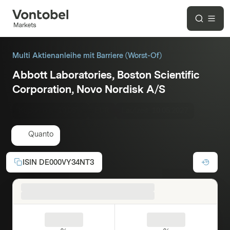
Multi Aktienanleihe mit Barriere (Worst-Of)
Abbott Laboratories, Boston Scientific
Corporation, Novo Nordisk A/S
Kupon p.a.:
19,05%
EUR
Laufzeit:
10.05.2027
Quanto
ISIN
DE000VY34NT3