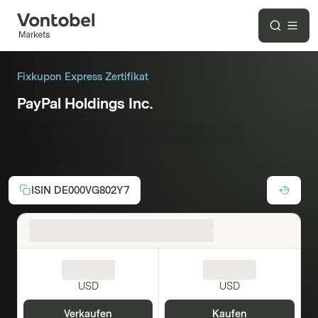
Fixkupon Express Zertifikat
PayPal Holdings Inc.
Bonus:
38,00 USD
Autocallable
Airbag
Laufzeit:
11.04.2028
ISIN
DE000VG802Y7
USD
USD
Verkaufen
Kaufen