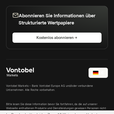
Abonnieren Sie Informationen über
Strukturierte Wertpapiere
Kostenlos abonnieren
DE
Vontobel Markets – Bank Vontobel Europe AG und/oder verbundene
Unternehmen. Alle Reche vorbehalten.
Bitte lesen Sie diese Information bevor Sie fortfahren, da die auf unserer
Webseite enthaltenen Produkte und Dienstleistungen gewissen Personen nicht
zugänglich sind. Allein maßgeblich sind die jeweiligen Wertpapierprospekte, die