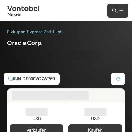
Fixkupon Express Zertifikat
Oracle Corp.
Bonus:
37,50 USD
Autocallable
Airbag
Laufzeit:
28.03.2028
ISIN
DE000VG7W759
USD
USD
Verkaufen
Kaufen