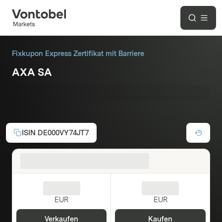
Fixkupon Express Zertifikat mit Barriere
AXA SA
Bonus:
29,00 EUR
Barriere:
26,88 EUR
Autocallable
Laufzeit:
17.07.2029
ISIN
DE000VY74JT7
EUR
EUR
Verkaufen
Kaufen