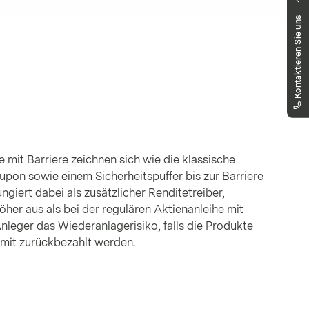
Haben Sie Fragen?
Kontaktieren Sie uns
Unser Team hilft Ihnen gerne weiter.
markets.deutschland@vontobel.com
00 800 93 00 93 00
Sie erreichen uns telefonisch montags bis
freitags, 08:00 - 18:00 Uhr
 mit Barriere zeichnen sich wie die klassische
Kupon sowie einem Sicherheitspuffer bis zur Barriere
ungiert dabei als zusätzlicher Renditetreiber,
öher aus als bei der regulären Aktienanleihe mit
Anleger das Wiederanlagerisiko, falls die Produkte
omit zurückbezahlt werden.