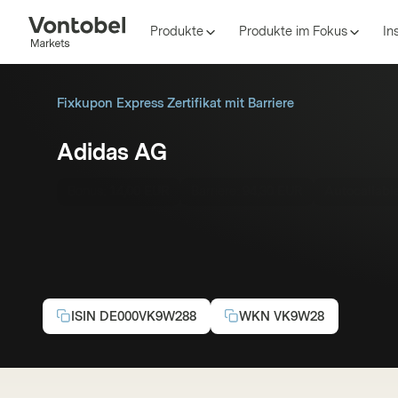
Produkte
Produkte im Fokus
In
Fixkupon Express Zertifikat mit Barriere
Adidas AG
Bonus:
14,00 EUR
Barriere:
94,30 EUR
Autocallabl
ISIN
DE000VK9W288
WKN
VK9W28