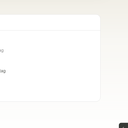
ag
tag