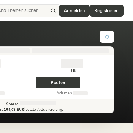
Anmelden
Registrieren
ISIN,
Basiswerte,
Produkte
und
Themen
suchen
EUR
Kaufen
Volumen
Spread
G
:
164,03 EUR
|
Letzte Aktualisierung
: