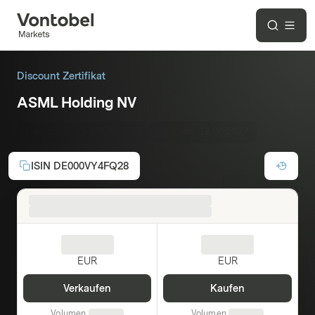
Discount Zertifikat
ASML Holding NV
Basispreis :
1.525,00 EUR
Laufzeit:
18.06.2027
ISIN
DE000VY4FQ28
EUR
EUR
Verkaufen
Kaufen
Volumen
Volumen