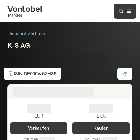
Discount Zertifikat
K+S AG
Basispreis :
16,00 EUR
Laufzeit:
18.12.2026
ISIN
DE000VJ5ZHS6
EUR
EUR
Verkaufen
Kaufen
Volumen
Volumen