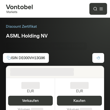
Discount Zertifikat
ASML Holding NV
Basispreis :
660,00 EUR
Laufzeit:
18.12.2026
ISIN
DE000VH13G96
EUR
EUR
Verkaufen
Kaufen
Volumen
Volumen