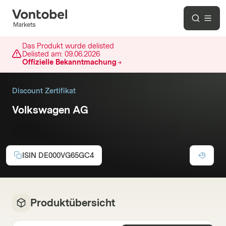
Das Produkt wurde delisted
Delisted am:
09.06.2026
Offizielle Bekanntmachung
Discount Zertifikat
Volkswagen AG
Basispreis :
130,00 EUR
Laufzeit:
19.06.2026
ISIN
DE000VG65GC4
Produktübersicht