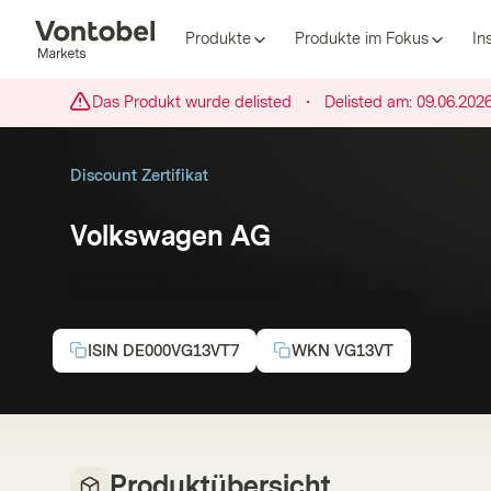
Produkte
Produkte im Fokus
In
Das Produkt wurde delisted
・
Delisted am:
09.06.202
Discount Zertifikat
Volkswagen AG
Basispreis :
100,00 EUR
Laufzeit:
19.06.2026
ISIN
DE000VG13VT7
WKN
VG13VT
Produktübersicht