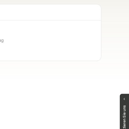
ag
Haben Sie Fragen?
Kontaktieren Sie uns
Unser Team hilft Ihnen gerne weiter.
markets.deutschland@vontobel.com
00 800 93 00 93 00