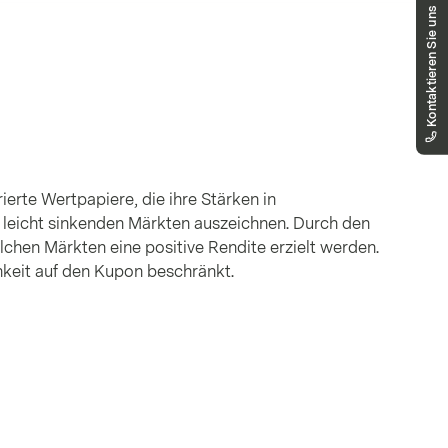
Haben Sie Fragen?
Kontaktieren Sie uns
Unser Team hilft Ihnen gerne weiter.
markets.deutschland@vontobel.com
00 800 93 00 93 00
Sie erreichen uns telefonisch montags bis
freitags, 08:00 - 18:00 Uhr
ierte Wertpapiere, die ihre Stärken in
 leicht sinkenden Märkten auszeichnen. Durch den
lchen Märkten eine positive Rendite erzielt werden.
hkeit auf den Kupon beschränkt.