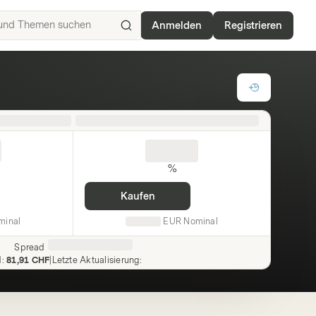
Anmelden
Registrieren
ISIN,
Basiswerte,
Produkte
und
Themen
suchen
%
Kaufen
minal
EUR
Nominal
Spread
d
:
81,91 CHF
|
Letzte Aktualisierung
: