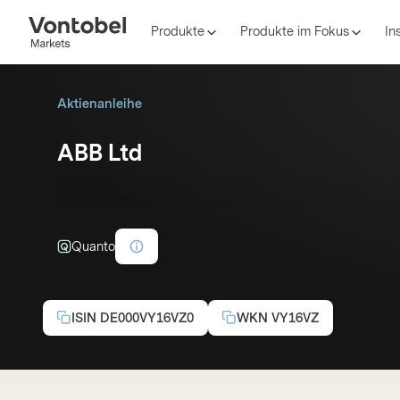
Produkte
Produkte im Fokus
In
Aktienanleihe
ABB Ltd
Kupon p.a.:
10,00%
Basispreis :
70,00 CHF
EUR
Quanto
ISIN
DE000VY16VZ0
WKN
VY16VZ