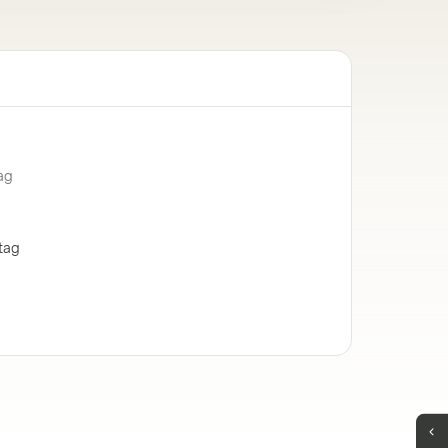
ag
tag