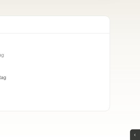
ag
tag