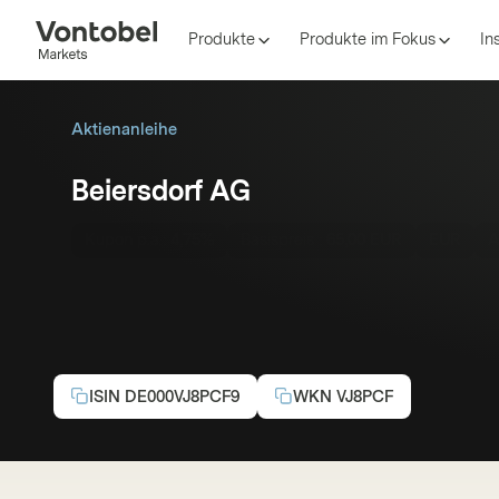
Produkte
Produkte im Fokus
In
Aktienanleihe
Beiersdorf AG
Kupon p.a.:
4,75%
Basispreis :
65,00 EUR
EUR
A
ISIN
DE000VJ8PCF9
WKN
VJ8PCF