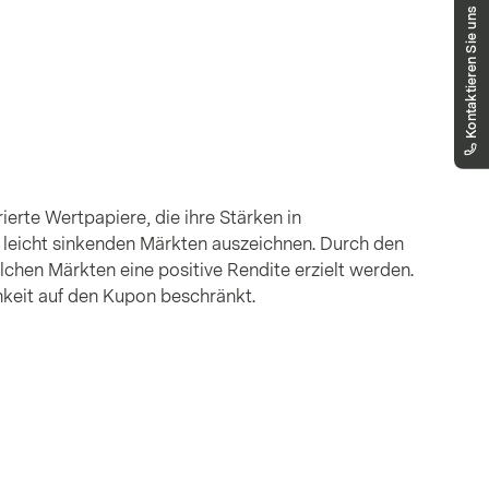
Haben Sie Fragen?
Kontaktieren Sie uns
Unser Team hilft Ihnen gerne weiter.
markets.deutschland@vontobel.com
00 800 93 00 93 00
Sie erreichen uns telefonisch montags bis
freitags, 08:00 - 18:00 Uhr
ierte Wertpapiere, die ihre Stärken in
 leicht sinkenden Märkten auszeichnen. Durch den
lchen Märkten eine positive Rendite erzielt werden.
hkeit auf den Kupon beschränkt.