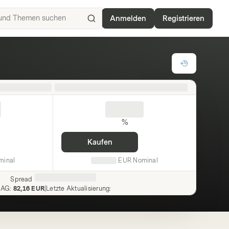
Anmelden
Registrieren
ISIN,
Basiswerte,
Produkte
und
Themen
suchen
%
Kaufen
minal
EUR
Nominal
Spread
f AG
:
82,16 EUR
|
Letzte Aktualisierung
: